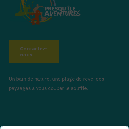
Contactez-
nous
Un bain de nature, une plage de rêve, des
paysages à vous couper le souffle.